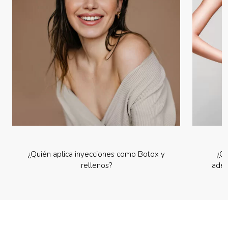
¿Quién aplica inyecciones como Botox y
¿Cu
rellenos?
adel