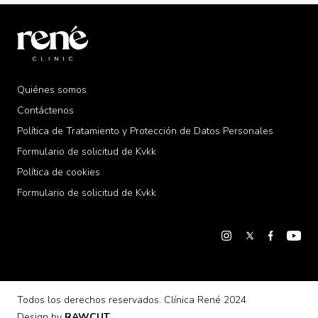
Quiénes somos
Contáctenos
Política de Tratamiento y Protección de Datos Personales
Formulario de solicitud de Kvkk
Política de cookies
Formulario de solicitud de Kvkk
«En nuestro sitio se utilizan algunas cookies para
ofrecerle un mejor servicio. Puede acceder a
información detallada desde nuestro documento
Política de cookies
».
Acepte
Todos los derechos reservados. Clínica René 2024
Design by
RAWCUT