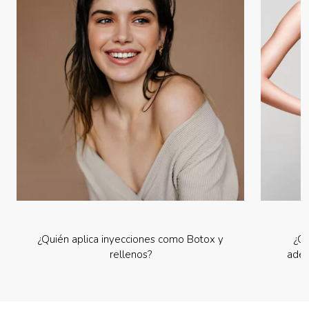
¿Quién aplica inyecciones como Botox y
¿Cu
rellenos?
adel