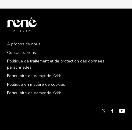
À propos de nous
Contactez nous
Politique de traitement et de protection des données
personnelles
Formulaire de demande Kvkk
Politique en matière de cookies
Formulaire de demande Kvkk
« Certains cookies sont utilisés sur notre site pour vous
offrir un meilleur service. Vous pouvez accéder à des
informations détaillées dans notre document
Politique
en matière de cookies
. »