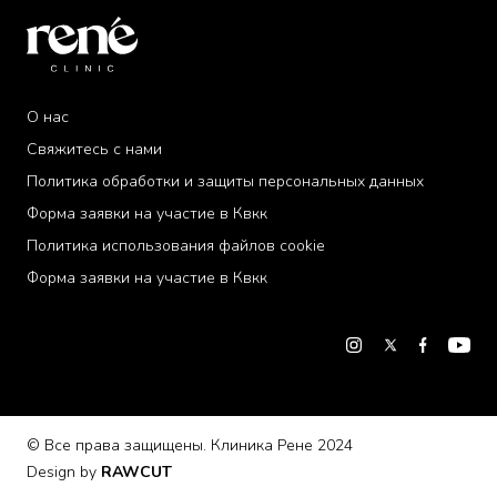
О нас
Свяжитесь с нами
Политика обработки и защиты персональных данных
Форма заявки на участие в Квкк
Политика использования файлов cookie
Форма заявки на участие в Квкк
«Некоторые файлы cookie используются на нашем
сайте, чтобы обеспечить вам более качественное
обслуживание. Вы можете получить подробную
информацию из нашего документа
Политика
использования файлов cookie
.»
Принять
© Все права защищены. Клиника Рене 2024
Design by
RAWCUT