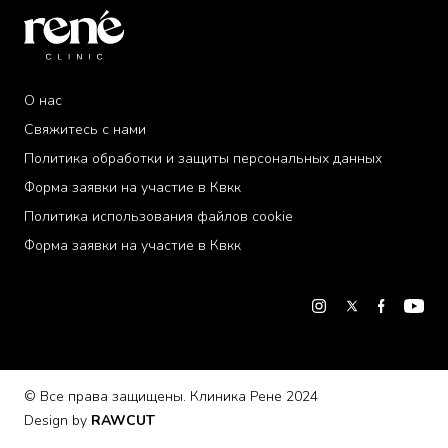
О нас
Свяжитесь с нами
Политика обработки и защиты персональных данных
Форма заявки на участие в Квкк
Политика использования файлов cookie
Форма заявки на участие в Квкк
«Некоторые файлы cookie используются на нашем
сайте, чтобы обеспечить вам более качественное
обслуживание. Вы можете получить подробную
информацию из нашего документа
Политика
использования файлов cookie
.»
Принять
© Все права защищены. Клиника Рене 2024
Design by
RAWCUT