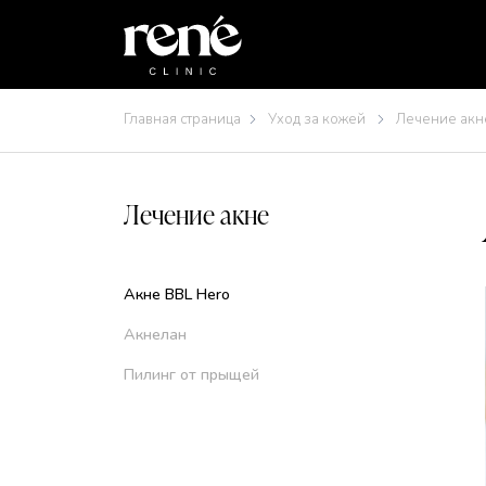
Главная страница
Уход за кожей
Лечение акн
Лечение акне
Aкне BBL Hero
Акнелан
Пилинг от прыщей