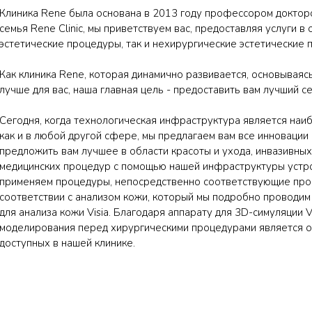
Клиника Rene была основана в 2013 году профессором докторо
семья Rene Clinic, мы приветствуем вас, предоставляя услуги в
эстетические процедуры, так и нехирургические эстетические 
Как клиника Rene, которая динамично развивается, основываяс
лучше для вас, наша главная цель - предоставить вам лучший с
Сегодня, когда технологическая инфраструктура является наи
как и в любой другой сфере, мы предлагаем вам все инновации
предложить вам лучшее в области красоты и ухода, инвазивны
медицинских процедур с помощью нашей инфраструктуры устро
применяем процедуры, непосредственно соответствующие пробл
соответствии с анализом кожи, который мы подробно проводи
для анализа кожи Visia. Благодаря аппарату для 3D-симуляции
моделирования перед хирургическими процедурами является од
доступных в нашей клинике.