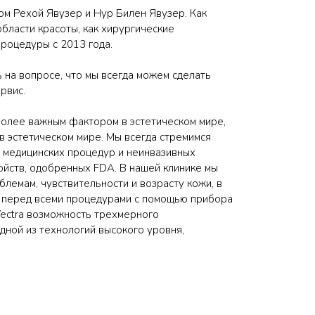
м Рехой Явузер и Нур Билен Явузер. Как
 области красоты, как хирургические
процедуры с 2013 года.
ь на вопросе, что мы всегда можем сделать
ервис.
более важным фактором в эстетическом мире,
 в эстетическом мире. Мы всегда стремимся
х медицинских процедур и неинвазивных
йств, одобренных FDA. В нашей клинике мы
емам, чувствительности и возрасту кожи, в
м перед всеми процедурами с помощью прибора
 Vectra возможность трехмерного
ной из технологий высокого уровня,