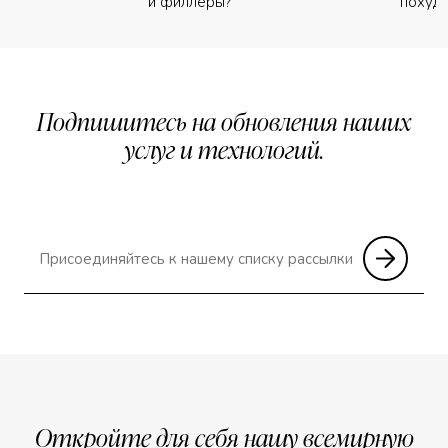
и филлеры?
похуде
Подпишитесь на обновления наших
услуг и технологий.
Откройте для себя нашу всемирную