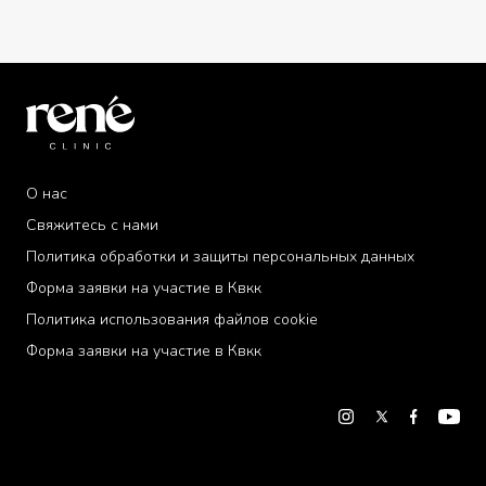
О нас
Свяжитесь с нами
Политика обработки и защиты персональных данных
Форма заявки на участие в Квкк
Политика использования файлов cookie
Форма заявки на участие в Квкк
«Некоторые файлы cookie используются на нашем
сайте, чтобы обеспечить вам более качественное
обслуживание. Вы можете получить подробную
информацию из нашего документа
Политика
использования файлов cookie
.»