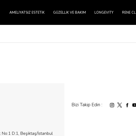
AMELIYATSIZ ESTETIK
GÜZELLIK VE BAKIM
LONGEVITY
RENE CL
Bizi Takip Edin :
No:1 D:1, Beşiktaş/İstanbul