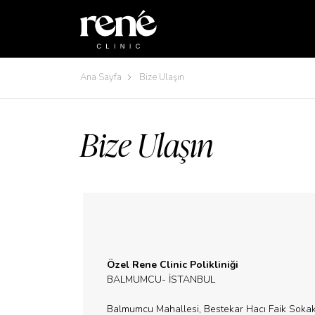
Ana Sayfa
Bize Ulaşın
Bize Ulaşın
Özel Rene Clinic Polikliniği
BALMUMCU- İSTANBUL
Balmumcu Mahallesi, Bestekar Hacı Faik Sokak 