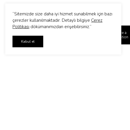
“Sitemizde size daha iyi hizmet sunabilmek için bazı
çerezler kullanılmaktadır. Detaylı bilgiye
Çerez
Politikası
dökümanımızdan erişebilirsiniz.”
Have a
Question
Kabul et